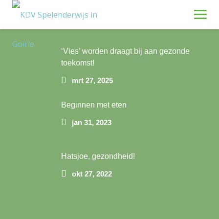
Skip
Recente blogposts
to
content
World Economy
‘Vies’ worden draagt bij aan gezonde
toekomst!
mrt 27, 2025
Beginnen met eten
jan 31, 2023
Hatsjoe, gezondheid!
okt 27, 2022