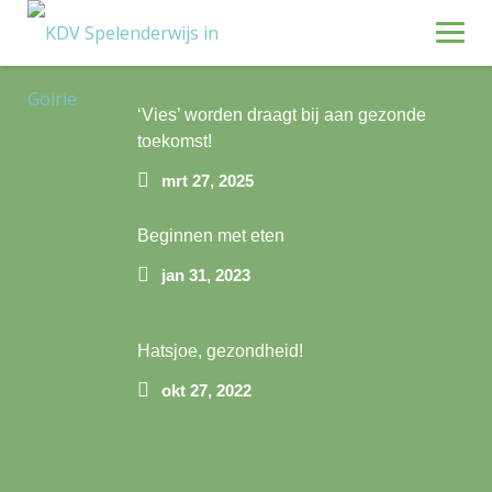
Skip
Recente blogposts
to
content
Math
‘Vies’ worden draagt bij aan gezonde
toekomst!
mrt 27, 2025
Beginnen met eten
jan 31, 2023
Hatsjoe, gezondheid!
okt 27, 2022