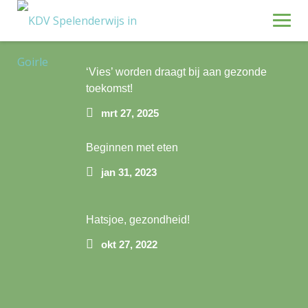
Skip
Recente blogposts
to
content
Geography
‘Vies’ worden draagt bij aan gezonde
toekomst!
mrt 27, 2025
Beginnen met eten
jan 31, 2023
Hatsjoe, gezondheid!
okt 27, 2022