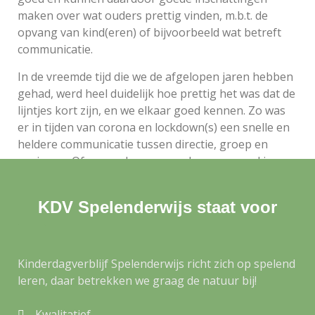
maken over wat ouders prettig vinden, m.b.t. de
opvang van kind(eren) of bijvoorbeeld wat betreft
communicatie.
In de vreemde tijd die we de afgelopen jaren hebben
gehad, werd heel duidelijk hoe prettig het was dat de
lijntjes kort zijn, en we elkaar goed kennen. Zo was
er in tijden van corona en lockdown(s) een snelle en
heldere communicatie tussen directie, groep en
gezinnen. Of er sprake was noodopvang werd in
goed overleg besproken. We hielden met het team
een webpagina bij, speciaal voor onze
KDV Spelenderwijs staat voor
“spelenderwijsjes”, zo was er thuis entertainment en
zouden ze ons niet vergeten! Ook brachten we in
beide lockdowns een “spelenderwijs voor thuis”-
goodiebag met leuke attenties en bezigheden voor
Kinderdagverblijf Spelenderwijs richt zich op spelend
thuis in deze nare periode.
leren, daar betrekken we graag de natuur bij!
Kwalitatief