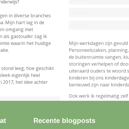
nderwijs?
Dinsdag
gen in diverse branches
. Mijn hart lag in de
Vrijdag
 en omgang met
 als gastouder zag ik
Mijn werkdagen zijn gevul
uimte waarin het huidige
Personeelszaken, planning, 
rake.
de buitenruimte vangen, kl
storingen verhelpen of doorv
 stond leeg, hoe geschikt
uiteraard ouders te woord s
bleek eigenlijk heel
kinderen bij ons kinderdagv
i 2017, het idee achter
benieuwd zijn naar kinderda
Ook werk ik regelmatig zel
bij ziekte/uitval, maar ook
ver mezelf!
weer even tussen de kindere
at
Recente blogposts
Naast dat er steeds meer 
groep staan, heb ik ook ver