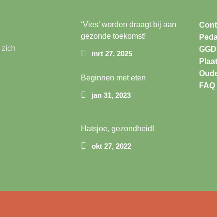
kunnen besteden. In 2019 
pedagogisch coach (voor he
‘Vies’ worden draagt bij aan
Cont
Daarnaast is zij ook pedag
gezonde toekomst!
Peda
ouders te helpen bij (opvo
 zich
GGD 
mrt 27, 2025
Plaa
Sinds 2020 helpt
Janneke
met
Oude
gericht op thema’s& activit
Beginnen met eten
social media. Sinds 2022 dra
FAQ
jan 31, 2023
personeelsplanning.
In 2021 heeft
Kytha
dit rijt
werkzaamheden rondom o.a. 
Hatsjoe, gezondheid!
beleid etc. over te nemen.
okt 27, 2022