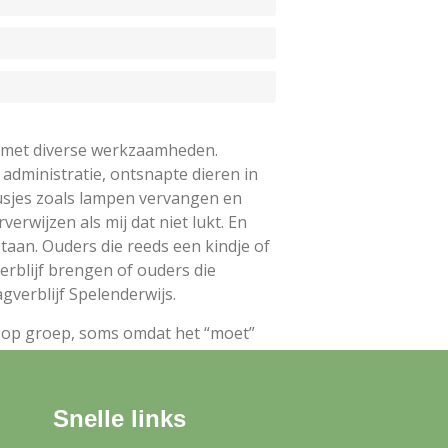
d met diverse werkzaamheden.
administratie, ontsnapte dieren in
usjes zoals lampen vervangen en
erwijzen als mij dat niet lukt. En
taan. Ouders die reeds een kindje of
erblijf brengen of ouders die
gverblijf Spelenderwijs.
f op groep, soms omdat het “moet”
 om binding te houden en zelf ook
n te kunnen zijn.
Snelle links
gediplomeerde medewerksters op de
schillende andere taken inmiddels uit