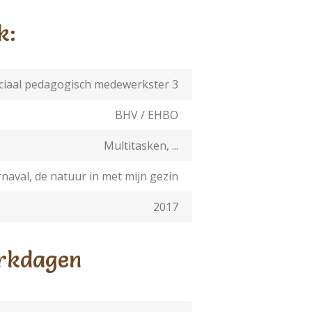
k:
ciaal pedagogisch medewerkster 3
BHV / EHBO
Multitasken, ...
arnaval, de natuur in met mijn gezin
2017
rkdagen