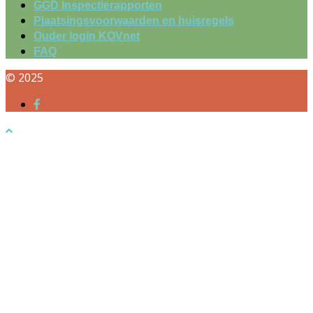
GGD Inspectierapporten
Plaatsingsvoorwaarden en huisregels
Ouder login KOVnet
FAQ
© 2025