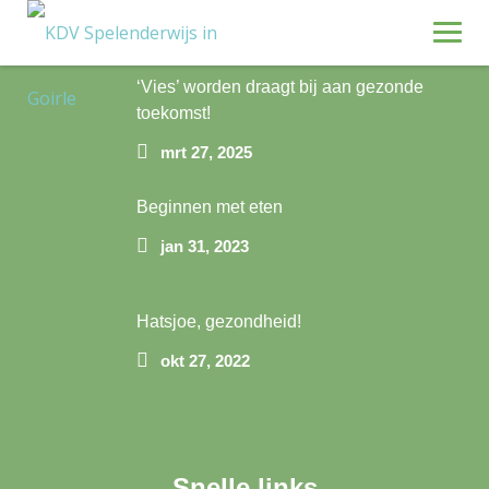
Skip
to
content
Morning Tea
‘Vies’ worden draagt bij aan gezonde
toekomst!
mrt 27, 2025
Beginnen met eten
jan 31, 2023
Hatsjoe, gezondheid!
okt 27, 2022
Snelle links