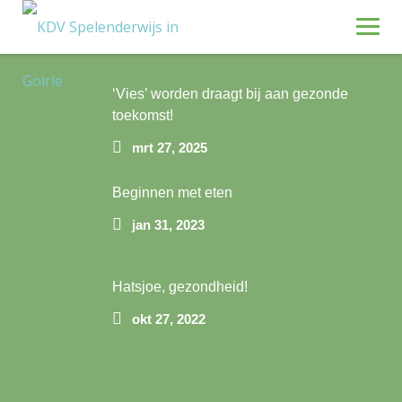
Skip
Recente blogposts
to
content
Metropolis
‘Vies’ worden draagt bij aan gezonde
toekomst!
mrt 27, 2025
Beginnen met eten
jan 31, 2023
Hatsjoe, gezondheid!
okt 27, 2022