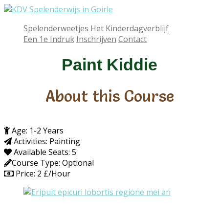
Skip
to
Spelenderweetjes
Het Kinderdagverblijf
content
Een 1e Indruk
Inschrijven
Contact
Paint Kiddie
About this Course
Age:
1-2 Years
Activities:
Painting
Available Seats:
5
Course Type:
Optional
Price:
2 £/Hour